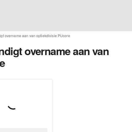
digt overname aan van optiekdivisie PUcore
ondigt overname aan van
re