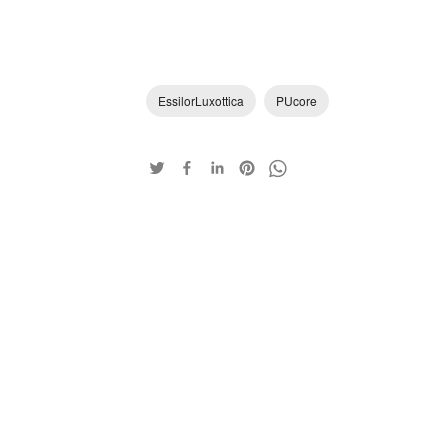
EssilorLuxottica
PUcore