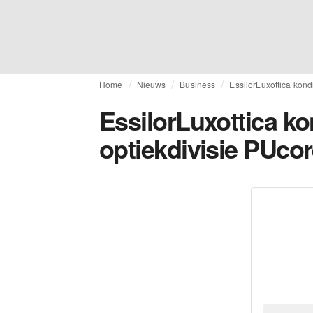
Home
Nieuws
Business
EssilorLuxottica kon
EssilorLuxottica k
optiekdivisie PUco