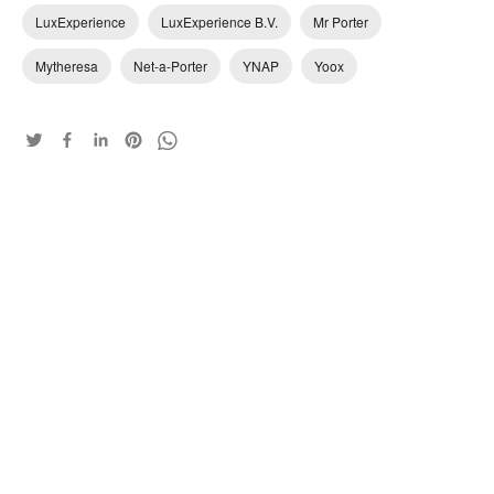
LuxExperience
LuxExperience B.V.
Mr Porter
Mytheresa
Net-a-Porter
YNAP
Yoox