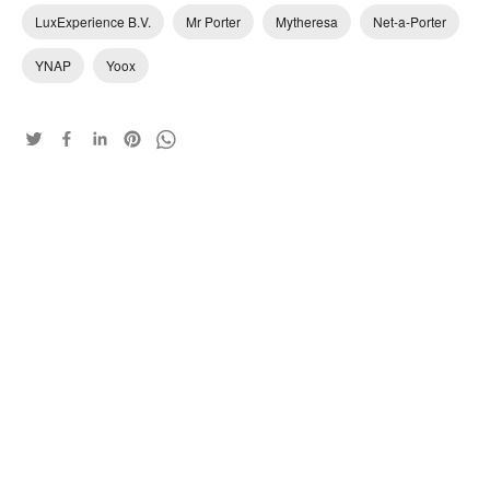
LuxExperience B.V.
Mr Porter
Mytheresa
Net-a-Porter
YNAP
Yoox