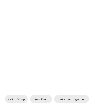
Kidiliz Group
Semir Group
zheijan semir garment