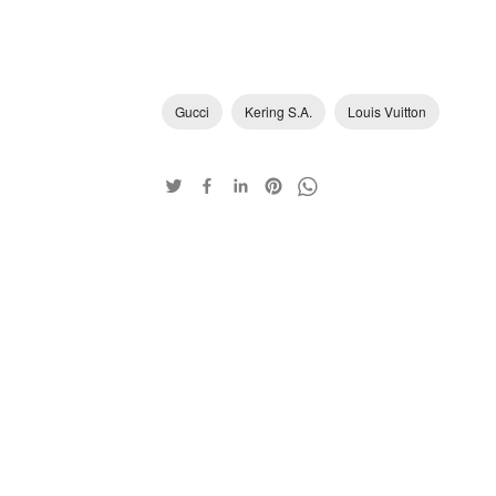
Gucci
Kering S.A.
Louis Vuitton