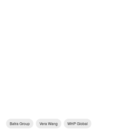
Batra Group
Vera Wang
WHP Global