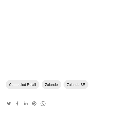
Connected Retail
Zalando
Zalando SE