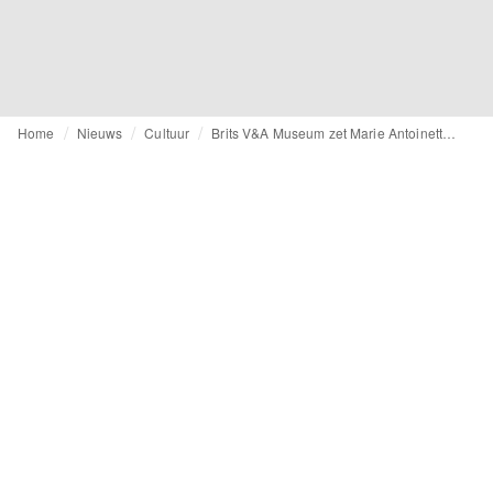
Home
Nieuws
Cultuur
Brits V&A Museum zet Marie Antoinette in spotlight tijdens aankomende modetentoonstelling