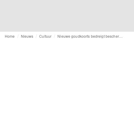
Home
Nieuws
Cultuur
Nieuwe goudkoorts bedreigt beschermde gebieden in de Braziliaanse Amazone