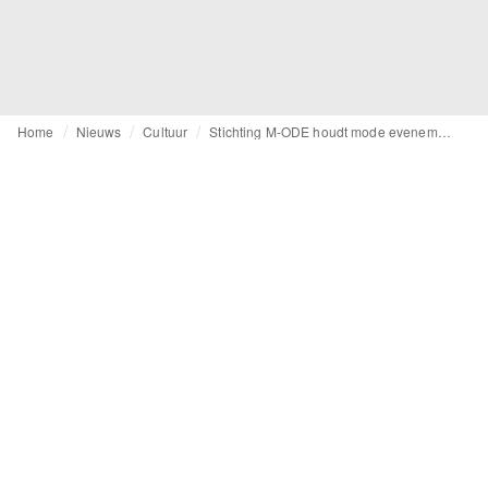
Home
Nieuws
Cultuur
Stichting M-ODE houdt mode evenement tijdens We Make The City