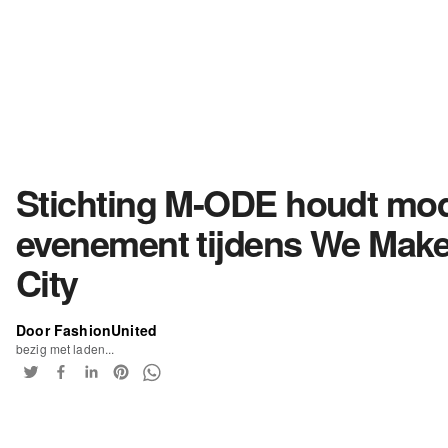
Stichting M-ODE houdt mo
evenement tijdens We Mak
City
Door FashionUnited
bezig met laden...