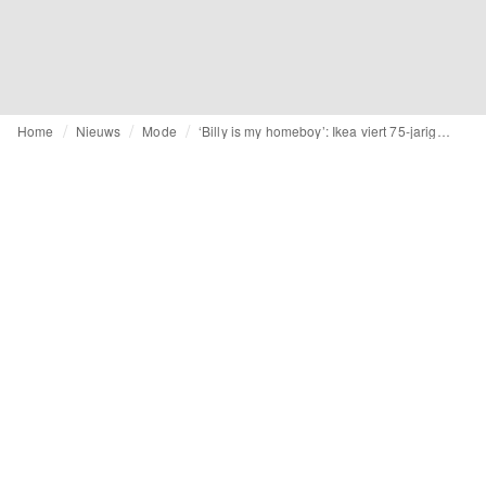
Home
Nieuws
Mode
‘Billy is my homeboy’: Ikea viert 75-jarig bestaan met lollige T-shirts en sweaters