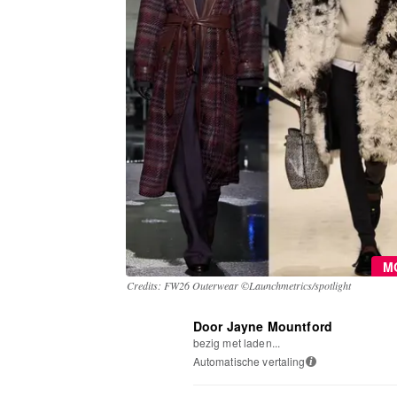
M
Credits: FW26 Outerwear ©Launchmetrics/spotlight
Door Jayne Mountford
bezig met laden...
Automatische vertaling
i