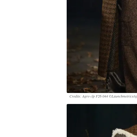
Credits: Agro clp F26 044 ©Launchmetrics/sp