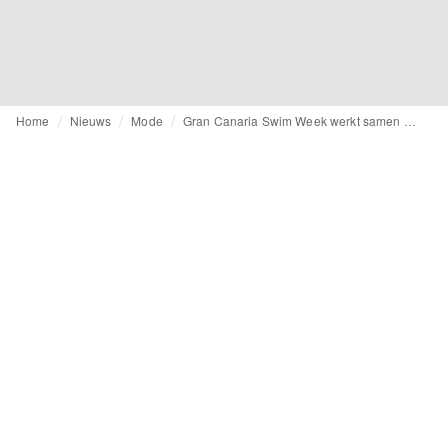
Home
Nieuws
Mode
Gran Canaria Swim Week werkt samen met British Fashion Council om zich verder te profileren als Europa's belangrijkste catwalk voor badmode