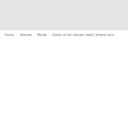
Home
Nieuws
Mode
Groen is het nieuwe zwart: Ierland lanceert eigen modeweek