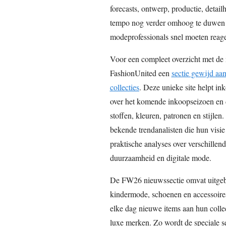
forecasts, ontwerp, productie, detai
tempo nog verder omhoog te duwen 
modeprofessionals snel moeten reage
Voor een compleet overzicht met de m
FashionUnited een
sectie gewijd aa
collecties
. Deze unieke site helpt ink
over het komende inkoopseizoen en d
stoffen, kleuren, patronen en stijlen
bekende trendanalisten die hun visi
praktische analyses over verschille
duurzaamheid en digitale mode.
De FW26 nieuwssectie omvat uitgeb
kindermode, schoenen en accessoire
elke dag nieuwe items aan hun collect
luxe merken. Zo wordt de speciale s