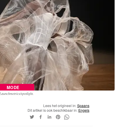
MODE
Launchmetrics/spotlight.
Lees het origineel in:
Spaans
Dit artikel is ook beschikbaar in:
Engels