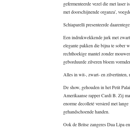
gefermenteerde vezel die met laser 
met doorschijnende organza’, voegde
Schiaparelli presenteerde daarente
Een indrukwekkende jurk met zwarte 
elegante pakken die bijna te sober wa
rechthoekige mantel zonder mouwen
geborduurde zilveren bloem vormde
Alles in wit-, zwart- en zilvertinten
De show, gehouden in het Petit Palai
Amerikaanse rapper Cardi B. Zij maa
enorme decolleté versierd met lange 
gehandschoende handen.
Ook de Britse zangeres Dua Lipa en 