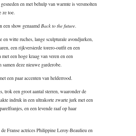
is gesneden en met behulp van warmte is versmolten
 ze toe.
gen een show genaamd
Back to the future
.
en witte ruches, lange sculpturale avondjurken,
ren, een rijkversierde torero-outfit en een
 met een hoge kraag van veren en een
n samen deze nieuwe garderobe.
, met een paar accenten van helderrood.
s, trok een groot aantal sterren, waaronder de
kte indruk in een ultrakorte zwarte jurk met een
parelfranjes, en een levende raaf op haar
de Franse actrices Philippine Leroy-Beaulieu en