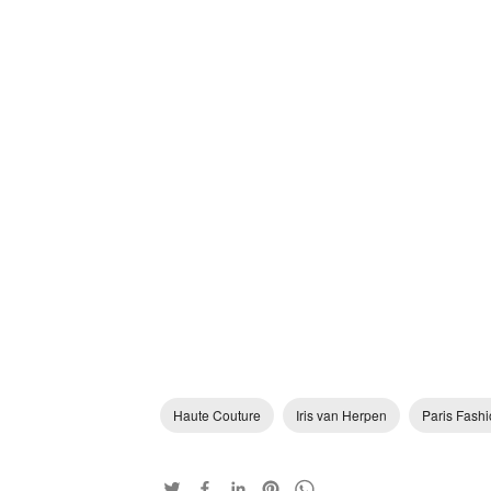
Haute Couture
Iris van Herpen
Paris Fash