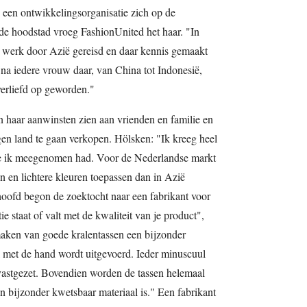
een ontwikkelingsorganisatie zich op de
 de hoodstad vroeg FashionUnited het haar. "In
 werk door Azië gereisd en daar kennis gemaakt
ijna iedere vrouw daar, van China tot Indonesië,
 verliefd op geworden."
n haar aanwinsten zien aan vrienden en familie en
gen land te gaan verkopen. Hölsken: "Ik kreeg heel
die ik meegenomen had. Voor de Nederlandse markt
n en lichtere kleuren toepassen dan in Azië
t hoofd begon de zoektocht naar een fabrikant voor
ie staat of valt met de kwaliteit van je product",
 maken van goede kralentassen een bijzonder
l met de hand wordt uitgevoerd. Ieder minuscuul
vastgezet. Bovendien worden de tassen helemaal
n bijzonder kwetsbaar materiaal is." Een fabrikant