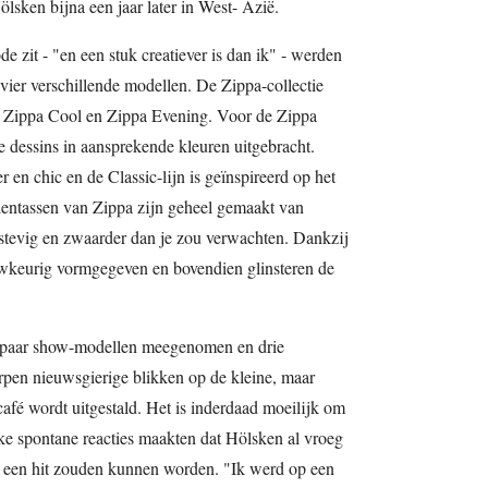
lsken bijna een jaar later in West- Azië.
e zit - "en een stuk creatiever is dan ik" - werden
 vier verschillende modellen. De Zippa-collectie
ic, Zippa Cool en Zippa Evening. Voor de Zippa
ve dessins in aansprekende kleuren uitgebracht.
 en chic en de Classic-lijn is geïnspireerd op het
alentassen van Zippa zijn geheel gemaakt van
stevig en zwaarder dan je zou verwachten. Dankzij
auwkeurig vormgegeven en bovendien glinsteren de
n paar show-modellen meegenomen en drie
rpen nieuwsgierige blikken op de kleine, maar
 café wordt uitgestald. Het is inderdaad moeilijk om
jke spontane reacties maakten dat Hölsken al vroeg
n een hit zouden kunnen worden. "Ik werd op een