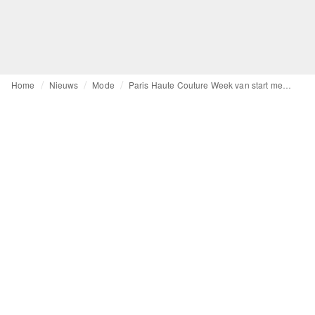
Home
Nieuws
Mode
Paris Haute Couture Week van start met debuten van Pierpaolo Piccioli voor Balenciaga en Duran Lantink voor Gaultier