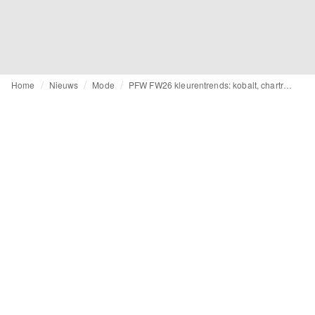
Home
Nieuws
Mode
PFW FW26 kleurentrends: kobalt, chartreuse, en ook grijs