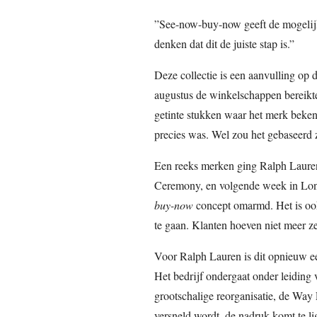
”See-now-buy-now geeft de mogelijk
denken dat dit de juiste stap is.”
Deze collectie is een aanvulling op d
augustus de winkelschappen bereikte
getinte stukken waar het merk beken
precies was. Wel zou het gebaseerd zi
Een reeks merken ging Ralph Laure
Ceremony, en volgende week in Lon
buy-now
concept omarmd. Het is oo
te gaan. Klanten hoeven niet meer z
Voor Ralph Lauren is dit opnieuw een
Het bedrijf ondergaat onder leiding
grootschalige reorganisatie, de Wa
versneld wordt, de nadruk komt te 