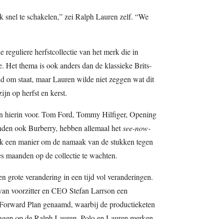
 snel te schakelen,” zei Ralph Lauren zelf. “We
e reguliere herfstcollectie van het merk die in
. Het thema is ook anders dan de klassieke Brits-
d om staat, maar Lauren wilde niet zeggen wat dit
jn op herfst en kerst.
n hierin voor. Tom Ford, Tommy Hilfiger, Opening
den ook Burberry, hebben allemaal het
see-now-
k een manier om de namaak van de stukken tegen
es maanden op de collectie te wachten.
 grote verandering in een tijd vol veranderingen.
 van voorzitter en CEO Stefan Larrson een
y Forward Plan genaamd, waarbij de productieketen
liggen op de Ralph Lauren, Polo en Lauren merken,