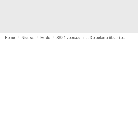
Home
Nieuws
Mode
SS24 voorspelling: De belangrijkste items voor de ‘quiet luxury’ trend