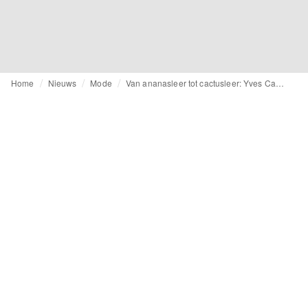
Home
Nieuws
Mode
Van ananasleer tot cactusleer: Yves Carter Studios experimenteert met veganistische materialen