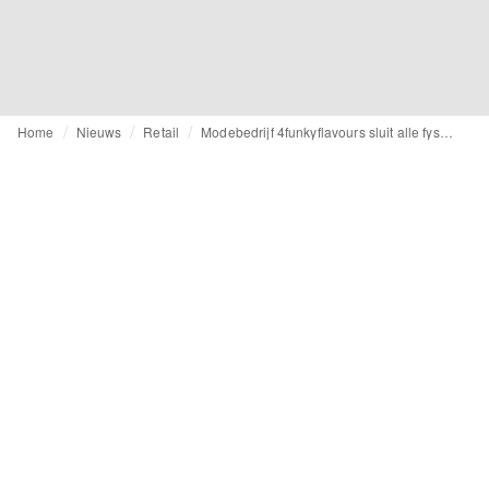
Home
Nieuws
Retail
Modebedrijf 4funkyflavours sluit alle fysieke winkels en kiest voor online strategie