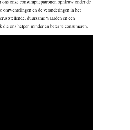
gen ons onze consumptiepatronen opnieuw onder de
le omwentelingen en de veranderingen in het
 geruststellende, duurzame waarden en een
ek die ons helpen minder en beter te consumeren.