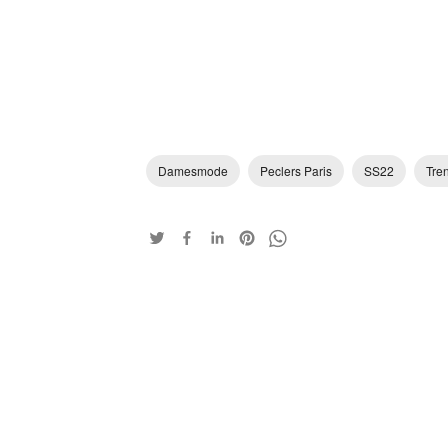
Damesmode
Peclers Paris
SS22
Tre