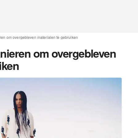
ren om overgebleven materialen te gebruiken
anieren om overgebleven
iken