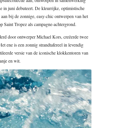
psulecollectie aan, ontworpen in samenwerking
 in juni debuteert. De kleurrijke, optimistische
ct aan bij de zonnige, easy-chic ontwerpen van het
 op Saint Tropez als campagne-achtergrond.
derd door ontwerper Michael Kors, creëerde twee
t ene is een zonnig strandtafereel in levendig
tileerde versie van de iconische klokkentoren van
anje en wit.