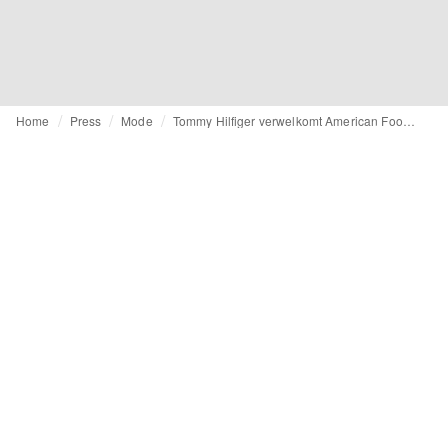
Home
Press
Mode
Tommy Hilfiger verwelkomt American Football-icoon Travis Kelce als wereldwijde merkambassadeur en creatieve partner