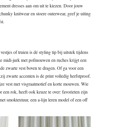
tement dresses aan om uit te kiezen. Door jouw
 chunky knitwear en stoere outerwear, geef je uiting
st.
tjes of truien is dé styling tip bij uitstek tijdens
ite midi-jurk met pofmouwen en ruches krijgt een
ende zwarte vest boven te dragen. Of ga voor een
ij zwarte accenten is de print volledig herfstproof.
jze vest met visgraatmotief en korte mouwen. Wie
or een rok, heeft ook keuze te over: favorieten zijn
et smoktextuur, een a-lijn leren model of een off