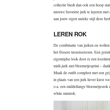
collectie biedt dan ook een hoop sta
nieuwe favoriete jurk te layeren met
aan jouw eigen unieke stijl deze herf
LEREN ROK
De combinatie van jurken en wollen ves
het frissere tussenseizoen. Een geru
eigentijdse look door er een loszitt
midi-jurk met bloemetjesprint – dankz
Maak de outfit compleet met een gri
in plaats van een jurk liever kiest vo
o.a. een middellange bloemetjesrok m
white minirok.