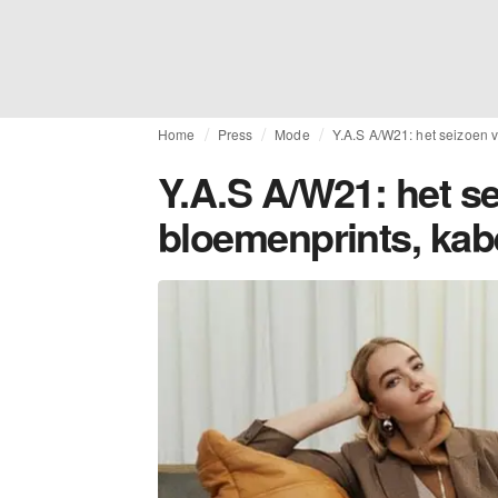
Home
Press
Mode
Y.A.S A/W21: het seizoen v
Y.A.S A/W21: het s
bloemenprints, kabe