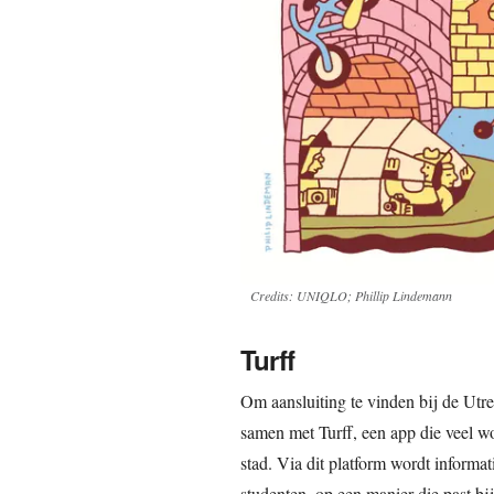
Credits: UNIQLO; Phillip Lindemann
Turff
Om aansluiting te vinden bij de Ut
samen met Turff, een app die veel wo
stad. Via dit platform wordt informa
studenten, op een manier die past b