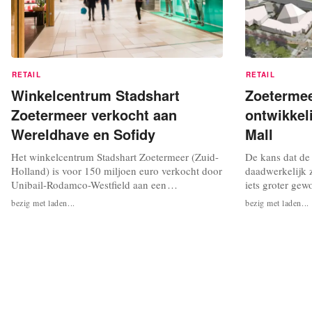
RETAIL
RETAIL
Winkelcentrum Stadshart
Zoetermee
Zoetermeer verkocht aan
ontwikkel
Wereldhave en Sofidy
Mall
Het winkelcentrum Stadshart Zoetermeer (Zuid-
De kans dat de
Holland) is voor 150 miljoen euro verkocht door
daadwerkelijk z
Unibail-Rodamco-Westfield aan een
iets groter ge
samenwerkingsverband tussen de Franse
wil doorgaan m
bezig met laden...
bezig met laden...
vastgoedinvesteerder Sofidy en het Nederlandse
outletcentrum,
winkelvastgoedbedrijf Wereldhave. Dit meldt
van de Zoeter
Wereldhave in een persbericht. Wereldhave
besloten. Daar
neemt een belang van 15 procent in het
echter nog niet 
nieuwe...