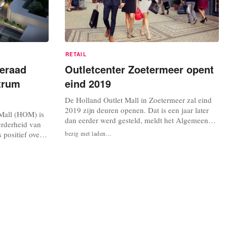
RETAIL
eraad
Outletcenter Zoetermeer opent
trum
eind 2019
De Holland Outlet Mall in Zoetermeer zal eind
2019 zijn deuren openen. Dat is een jaar later
 Mall (HOM) is
dan eerder werd gesteld, meldt het Algemeen
erderheid van
Dagblad. De openingsdatum is uitgesteld, omdat
 positief over
bezig met laden...
het bestemmingsplan moet worden aangepast
Dat meldt
voor de nieuwe plannen. Eerder werd eind 2018
l moet een
nog aangehouden als openingsdatum, maar
 vierkante
volgens projectontwikkelaar Provast...
uitgroeien tot
0...