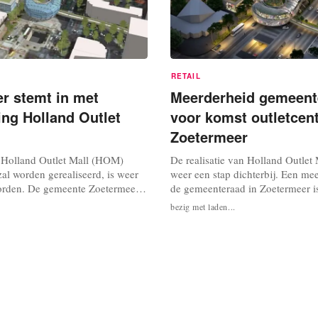
RETAIL
r stemt in met
Meerderheid gemeent
ing Holland Outlet
voor komst outletcen
Zoetermeer
 Holland Outlet Mall (HOM)
De realisatie van Holland Outlet
al worden gerealiseerd, is weer
weer een stap dichterbij. Een me
worden. De gemeente Zoetermeer
de gemeenteraad in Zoetermeer is
et de ontwikkeling van het
de komst van het outletcentrum. 
bezig met laden...
 dat heeft een ruime meerderheid
omroep West. Holland Outlet Mal
meerse raad maandagavond
outletcentrum worden van 18.000
mee is de komst van de outlet
meter, wat in 10 tot 15 jaar moet 
definitief. De partijen...
een winkelbestemming van 31.00