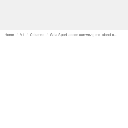
Home
V1
Columns
Gola Sport tassen aanwezig met stand op ISLN (stand G35)