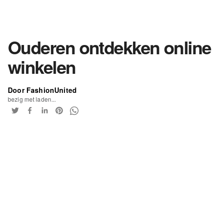
Ouderen ontdekken online
winkelen
Door FashionUnited
bezig met laden...