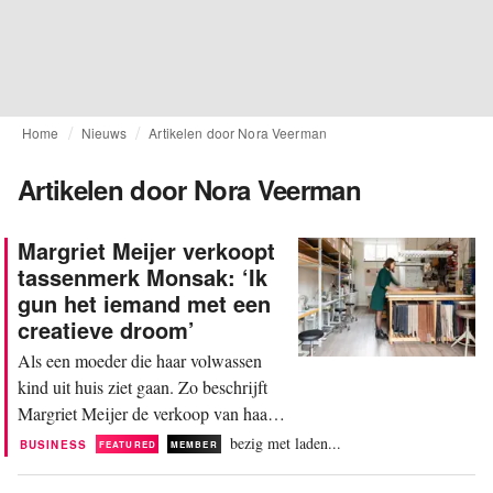
Home
Nieuws
Artikelen door Nora Veerman
Artikelen door Nora Veerman
Margriet Meijer verkoopt
tassenmerk Monsak: ‘Ik
gun het iemand met een
creatieve droom’
Als een moeder die haar volwassen
kind uit huis ziet gaan. Zo beschrijft
Margriet Meijer de verkoop van haar
tassenbedrijf Monsak. Twaalf jaar van
bezig met laden...
BUSINESS
FEATURED
MEMBER
haar leven stak ze in de onderneming,
en nu is het tijd om los te laten. Meijer