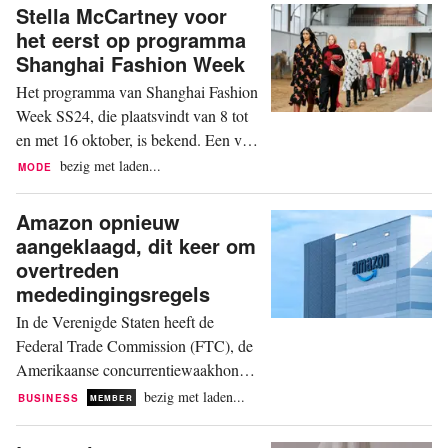
als in dezelfde periode vorig jaar. Dat
Stella McCartney voor
blijkt uit de Thuiswinkel Markt
het eerst op programma
Monitor, een onderzoek naar online
Shanghai Fashion Week
consumentenbestedingen in
Het programma van Shanghai Fashion
Nederland. Er wordt door
Week SS24, die plaatsvindt van 8 tot
consumenten meer...
en met 16 oktober, is bekend. Een van
de meest opvallende nieuwkomers op
bezig met laden...
MODE
het schema is de Britse ontwerper
Stella McCartney. McCartney showt
Amazon opnieuw
op de laatste dag van de modeweek.
aangeklaagd, dit keer om
Het is de tweede show voor
overtreden
McCartney dit seizoen: ze staat ook op
mededingingsregels
het rooster van Paris Fashion...
In de Verenigde Staten heeft de
Federal Trade Commission (FTC), de
Amerikaanse concurrentiewaakhond,
samen met vertegenwoordigers van
bezig met laden...
BUSINESS
MEMBER
zeventien staten een aanklacht
ingediend tegen webreus Amazon.