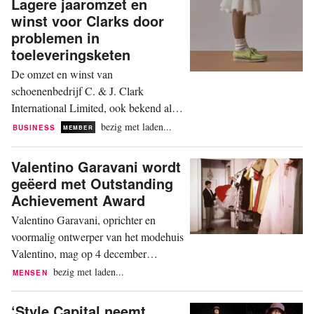
Lagere jaaromzet en
Volgens de aanklagers maakt Amazon
winst voor Clarks door
gebruik van illegale strategieën om
problemen in
concurrentie te beperken en zelf een
toeleveringsketen
monopoliepositie te behouden. Dat is
De omzet en winst van
te...
schoenenbedrijf C. & J. Clark
International Limited, ook bekend als
Clarks, zakten in boekjaar 2022 ten
bezig met laden...
BUSINESS
MEMBER
opzichte van het jaar daarvoor. De
omzet daalde met twee procent naar
Valentino Garavani wordt
502,8 miljoen pond (578,4 miljoen
geëerd met Outstanding
euro). De winst na belastingen dook
Achievement Award
28 procent omlaag, naar 22,6 miljoen
Valentino Garavani, oprichter en
pond (26 miljoen euro). Dat blijkt uit
voormalig ontwerper van het modehuis
het...
Valentino, mag op 4 december
aanstaande een Outstanding
bezig met laden...
MENSEN
Achievement Award in ontvangst
nemen tijdens de uitreiking van The
‘Style Capital neemt