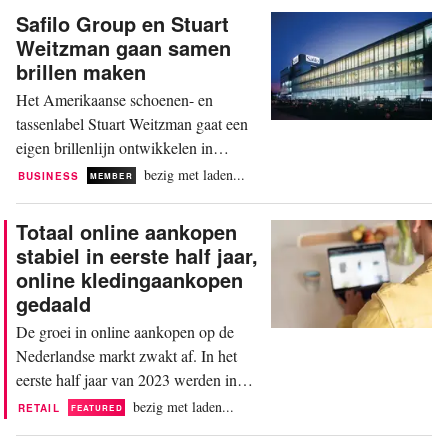
In de groothandel blijft de groei
Safilo Group en Stuart
stabiel, met 1 procent dit jaar en circa
Weitzman gaan samen
1,5 procent volgend jaar. Dat zijn
brillen maken
gematigde cijfers ten opzichte van
Het Amerikaanse schoenen- en
2021, toen de groei nog...
tassenlabel Stuart Weitzman gaat een
eigen brillenlijn ontwikkelen in
samenwerking met brillenproducent
bezig met laden...
BUSINESS
MEMBER
Safilo Group. Dat blijkt uit een
persbericht op de Safilo-website. Het
Totaal online aankopen
is de eerste stap voor Stuart Weitzman
stabiel in eerste half jaar,
in de brillencategorie. Safilo Group en
online kledingaankopen
Stuart Weitzman hebben een
gedaald
overeenkomst ondertekend voor de...
De groei in online aankopen op de
Nederlandse markt zwakt af. In het
eerste half jaar van 2023 werden in
Nederland 167,8 miljoen online
bezig met laden...
RETAIL
FEATURED
aankopen gedaan, ongeveer evenveel