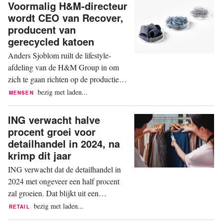
Voormalig H&M-directeur
gaat fulltime aan de slag als coach voor
wordt CEO van Recover,
vrouwelijke makers, vertelt ze aan
producent van
FashionUnited. Ze is nog op zoek naar
gerecycled katoen
iemand...
Anders Sjoblom ruilt de lifestyle-
afdeling van de H&M Group in om
zich te gaan richten op de productie
van gerecyclede materialen. Hij wordt
bezig met laden...
MENSEN
CEO van Recover, een bedrijf dat
katoenvezels maakt van gebruikte
ING verwacht halve
kleding en afval uit de textielindustrie.
procent groei voor
Dat is te lezen in een persbericht van
detailhandel in 2024, na
Recover. Sjoblom begint bij Recover
krimp dit jaar
op 1 januari 2024....
ING verwacht dat de detailhandel in
2024 met ongeveer een half procent
zal groeien. Dat blijkt uit een
persbericht van de bank. Voor dit jaar
bezig met laden...
RETAIL
wordt nog 2 procent krimp voorspeld.