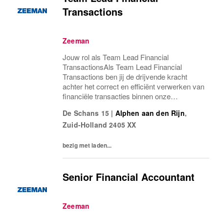
Transactions
Zeeman
Jouw rol als Team Lead Financial
TransactionsAls Team Lead Financial
Transactions ben jij de drijvende kracht
achter het correct en efficiënt verwerken van
financiële transacties binnen onze
internationale organisatie. Je maakt deel uit
De Schans 15
|
Alphen aan den Rijn
,
van de afdeling Finance op ons
Zuid-Holland
2405 XX
servicekantoor in Alphen aan...
bezig met laden...
Senior Financial Accountant
Zeeman