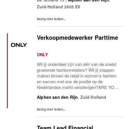
het creëren van een werkomgeving waar
Zuid-Holland
2405 XX
iedereen zich gewaardeerd...
bezig met laden...
Verkoopmedewerker Parttime
ONLY
Wil jij onderdeel zijn van één van de snelst
groeiende fashionretailers? Wil jij stappen
maken binnen de retail in women’s fashion
en samen met ons de positie op de
Nederlandse markt verstevigen?ARE YOU
THE ONE AND ONLY?Voor onze ONLY
Alphen aan den Rijn
,
Zuid-Holland
Store in Alphen a/d Rijn zijn we op zoek naar
een parttime...
bezig met laden...
Team Lead Financial