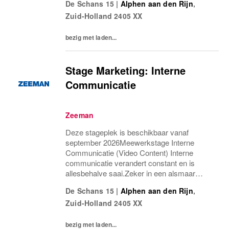
De Schans 15
|
Alphen aan den Rijn
,
praktijk. Jij zorgt ervoor dat commerciële
Zuid-Holland
2405 XX
richtlijnen niet alleen duidelijk zijn, maar
ook...
bezig met laden...
Stage Marketing: Interne
Communicatie
Zeeman
Deze stageplek is beschikbaar vanaf
september 2026Meewerkstage Interne
Communicatie (Video Content) Interne
communicatie verandert constant en is
allesbehalve saai.Zeker in een alsmaar
veranderende wereld, waarin goede en
De Schans 15
|
Alphen aan den Rijn
,
tijdige communicatie een belangrijke
Zuid-Holland
2405 XX
voorwaarde is om medewerkers goed te...
bezig met laden...