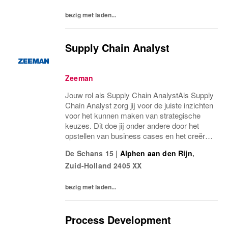
bezig met laden...
Supply Chain Analyst
Zeeman
Jouw rol als Supply Chain AnalystAls Supply
Chain Analyst zorg jij voor de juiste inzichten
voor het kunnen maken van strategische
keuzes. Dit doe jij onder andere door het
opstellen van business cases en het creëren
van rapportages en dashboards. Ons doel is
De Schans 15
|
Alphen aan den Rijn
,
om de omzet te verhogen, de kosten te...
Zuid-Holland
2405 XX
bezig met laden...
Process Development