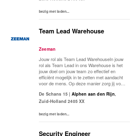
bezig met laden...
Team Lead Warehouse
Zeeman
Jouw rol als Team Lead WarehouseIn jouw
rol als Team Lead in ons Warehouse is het
jouw doel om jouw team zo effectief en
efficiënt mogelijk in te zetten met aandacht
voor de mens. Op deze manier zorg jij voor
een tijdige en juiste verwerking van de
De Schans 15
|
Alphen aan den Rijn
,
goederenstroom. Je borgt daarbij de
Zuid-Holland
2405 XX
kwaliteit...
bezig met laden...
Security Engineer