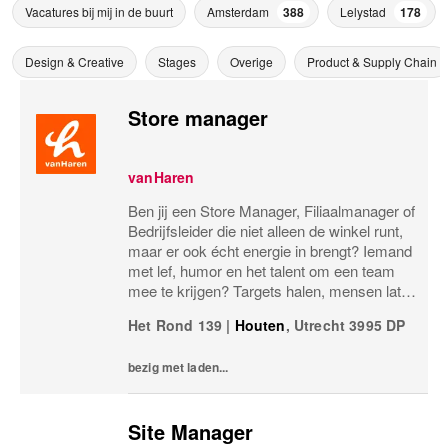
Vacatures bij mij in de buurt
Amsterdam
388
Lelystad
178
Design & Creative
Stages
Overige
Product & Supply Chain
Store manager
vanHaren
Ben jij een Store Manager, Filiaalmanager of
Bedrijfsleider die niet alleen de winkel runt,
maar er ook écht energie in brengt? Iemand
met lef, humor en het talent om een team
mee te krijgen? Targets halen, mensen laten
groeien en een winkel laten knallen, yes,
Het Rond 139
|
Houten
,
Utrecht
3995 DP
please! Dan zoeken wij jou.Bij...
bezig met laden...
Site Manager