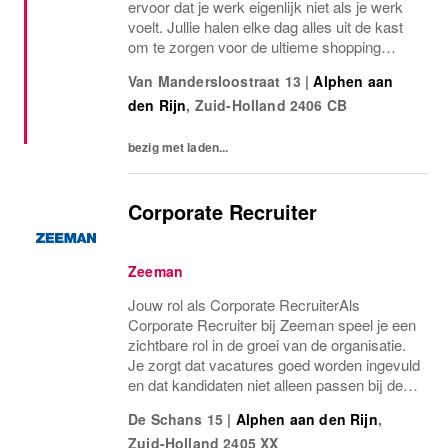
ervoor dat je werk eigenlijk niet als je werk
voelt. Jullie halen elke dag alles uit de kast
om te zorgen voor de ultieme shopping
experience voor jullie klanten. Jouw passie,
Van Mandersloostraat 13
|
Alphen aan
plezier en commercialiteit zorgen ervoor
den Rijn
,
Zuid-Holland
2406 CB
dat...
bezig met laden...
Corporate Recruiter
Zeeman
Jouw rol als Corporate RecruiterAls
Corporate Recruiter bij Zeeman speel je een
zichtbare rol in de groei van de organisatie.
Je zorgt dat vacatures goed worden ingevuld
en dat kandidaten niet alleen passen bij de
functie, maar ook bij de cultuur van Zeeman.
De Schans 15
|
Alphen aan den Rijn
,
Je schakelt in een driehoeksverhouding...
Zuid-Holland
2405 XX