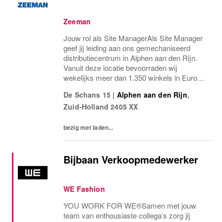
Zeeman
Jouw rol als Site ManagerAls Site Manager
geef jij leiding aan ons gemechaniseerd
distributiecentrum in Alphen aan den Rijn.
Vanuit deze locatie bevoorraden wij
wekelijks meer dan 1.350 winkels in Europa
en ondersteunen wij de verdere groei van
De Schans 15
|
Alphen aan den Rijn
,
onze e-commerceactiviteiten. Je bent...
Zuid-Holland
2405 XX
bezig met laden...
Bijbaan Verkoopmedewerker
WE Fashion
YOU WORK FOR WE®Samen met jouw
team van enthousiaste collega’s zorg jij