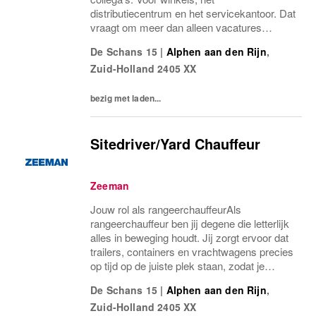
distributiecentrum en het servicekantoor. Dat
vraagt om meer dan alleen vacatures
plaatsen. We moeten zichtbaar zijn, duidelijk
De Schans 15
|
Alphen aan den Rijn
,
zijn en vooral laten zien wie we zijn als
Zuid-Holland
2405 XX
werkgever....
bezig met laden...
Sitedriver/Yard Chauffeur
Zeeman
Jouw rol als rangeerchauffeurAls
rangeerchauffeur ben jij degene die letterlijk
alles in beweging houdt. Jij zorgt ervoor dat
trailers, containers en vrachtwagens precies
op tijd op de juiste plek staan, zodat je
collega’s kunnen laden en lossen zonder
De Schans 15
|
Alphen aan den Rijn
,
vertraging. Je rijdt met een terminaltrekker...
Zuid-Holland
2405 XX