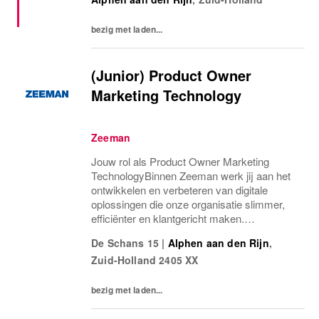
bezig met laden...
(Junior) Product Owner
Marketing Technology
Zeeman
Jouw rol als Product Owner Marketing
TechnologyBinnen Zeeman werk jij aan het
ontwikkelen en verbeteren van digitale
oplossingen die onze organisatie slimmer,
efficiënter en klantgericht maken.
Als Product Owner Marketing Technology
De Schans 15
|
Alphen aan den Rijn
,
ben jij in de lead om te bepalen wat we nodig
Zuid-Holland
2405 XX
hebben en hoe we...
bezig met laden...