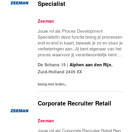
Specialist
Zeeman
Jouw rol als Proces Development
SpecialistIn deze functie breng je processen
end-to-end in kaart, bewaak je ze en stuur je
verbeteringen aan. Jij bent eigenaar van het
proces waarvoor jij verantwoordelijk bent:
veranderingen worden pas doorgevoerd
De Schans 15
|
Alphen aan den Rijn
,
nadat jij ze hebt getoetst en afgestemd met...
Zuid-Holland
2405 XX
bezig met laden...
Corporate Recruiter Retail
Zeeman
Jouw rol als Corporate Recruiter Retail Ben