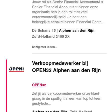
Jouw rol als Senior Financial AccountantAls
Senior Financial Accountant binnen onze
organisatie heb je een rol met veel
verantwoordelijkheid. Je bent een
belangrijke schakel binnen Financial Control
en draagt bij aan een betrouwbare, volledige
De Schans 15
|
Alphen aan den Rijn
,
en tijdige financiële administratie. Je
Zuid-Holland
2405 XX
rapporteert...
bezig met laden...
Verkoopmedewerker bij
OPEN32 Alphen aan den Rijn
OPEN32
Zet jij als verkoopmedewerker onze klant
graag in de spotlight in een van top tot teen
gestylede...
Alphen aan den Rijn
,
Zuid-Holland