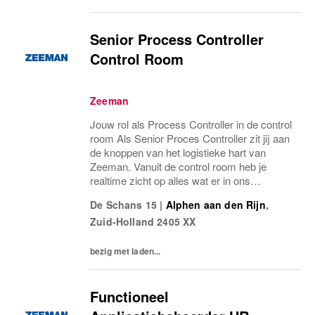
Senior Process Controller
Control Room
Zeeman
Jouw rol als Process Controller in de control
room Als Senior Proces Controller zit jij aan
de knoppen van het logistieke hart van
Zeeman. Vanuit de control room heb je
realtime zicht op alles wat er in ons
warehouse gebeurt en stuur je continu op
De Schans 15
|
Alphen aan den Rijn
,
flow, capaciteit en performance. Wat deze
Zuid-Holland
2405 XX
rol...
bezig met laden...
Functioneel