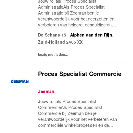
Jouw rol als Proces Specialist
AdministratieAls Proces Specialist
Administratie bij Zeeman ben je
verantwoordelijk voor het neerzetten en
verbeteren van heldere, eenduidige en
controleerbare administratieve processen in
De Schans 15
|
Alphen aan den Rijn
,
onze winkels. Jij zorgt ervoor dat de basis
Zuid-Holland
2405 XX
klopt. Niet alleen op papier,...
bezig met laden...
Proces Specialist Commercie
Zeeman
Jouw rol als Proces Specialist
CommercieAls Proces Specialist
Commercie bij Zeeman ben je
verantwoordelijk voor het verbeteren van
commerciële winkelprocessen en de
vertaling van het winkelboek naar de