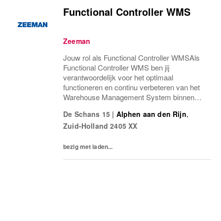
Functional Controller WMS
Zeeman
Jouw rol als Functional Controller WMSAls
Functional Controller WMS ben jij
verantwoordelijk voor het optimaal
functioneren en continu verbeteren van het
Warehouse Management System binnen
ons warehouse. Jij zorgt ervoor dat het
De Schans 15
|
Alphen aan den Rijn
,
systeem de operatie ondersteunt,
Zuid-Holland
2405 XX
verstoringen snel worden opgelost...
bezig met laden...