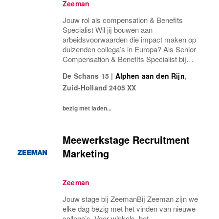
Zeeman
Jouw rol als compensation & Benefits
Specialist Wil jij bouwen aan
arbeidsvoorwaarden die impact maken op
duizenden collega’s in Europa? Als Senior
Compensation & Benefits Specialist bij
Zeeman krijg je de ruimte én
De Schans 15
|
Alphen aan den Rijn
,
verantwoordelijkheid om ons beloningsbeleid
Zuid-Holland
2405 XX
naar een hoger niveau te tillen. In...
bezig met laden...
Meewerkstage Recruitment
Marketing
Zeeman
Jouw stage bij ZeemanBij Zeeman zijn we
elke dag bezig met het vinden van nieuwe
collega’s. Voor winkels, het