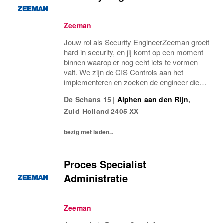
Zeeman
Jouw rol als Security EngineerZeeman groeit
hard in security, en jij komt op een moment
binnen waarop er nog echt iets te vormen
valt. We zijn de CIS Controls aan het
implementeren en zoeken de engineer die
ons daarin verder brengt. Geen rol waarin je
De Schans 15
|
Alphen aan den Rijn
,
een afgewerkte securitymachine beheert,
Zuid-Holland
2405 XX
maar...
bezig met laden...
Proces Specialist
Administratie
Zeeman