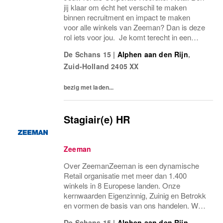
jij klaar om écht het verschil te maken
binnen recruitment en impact te maken
voor alle winkels van Zeeman? Dan is deze
rol iets voor jou. Je komt terecht in een
betrokken team van vier recruiters,
De Schans 15
|
Alphen aan den Rijn
,
waaronder de Recruitment Lead. Binnen het
Zuid-Holland
2405 XX
team ben jij...
bezig met laden...
Stagiair(e) HR
Zeeman
Over ZeemanZeeman is een dynamische
Retail organisatie met meer dan 1.400
winkels in 8 Europese landen. Onze
kernwaarden Eigenzinnig, Zuinig en Betrokk
en vormen de basis van ons handelen. We
geloven in transparantie, samenwerking en
De Schans 15
|
Alphen aan den Rijn
,