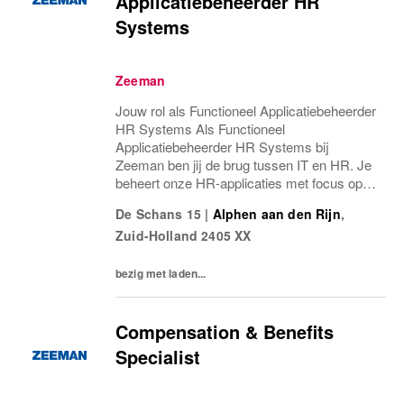
Applicatiebeheerder HR
Systems
Zeeman
Jouw rol als Functioneel Applicatiebeheerder
HR Systems Als Functioneel
Applicatiebeheerder HR Systems bij
Zeeman ben jij de brug tussen IT en HR. Je
beheert onze HR-applicaties met focus op
Globe SDWP en werkt nauw samen met HR
De Schans 15
|
Alphen aan den Rijn
,
Operations, Salarisadministratie, IT en
Zuid-Holland
2405 XX
externe leveranciers. Je...
bezig met laden...
Compensation & Benefits
Specialist