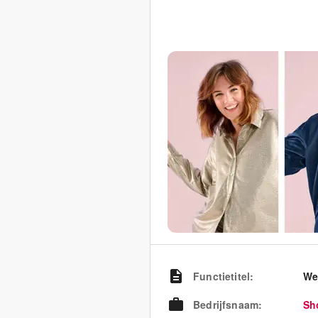
Functietitel
:
We
Bedrijfsnaam
:
Sh