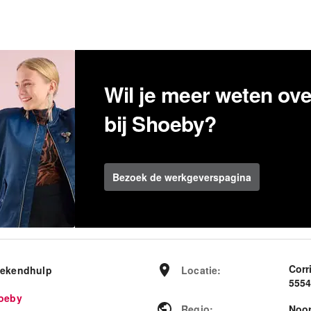
Wil je meer weten ov
bij Shoeby?
Bezoek de werkgeverspagina
Corr
ekendhulp
Locatie
:
5554
oeby
Regio
:
Noor