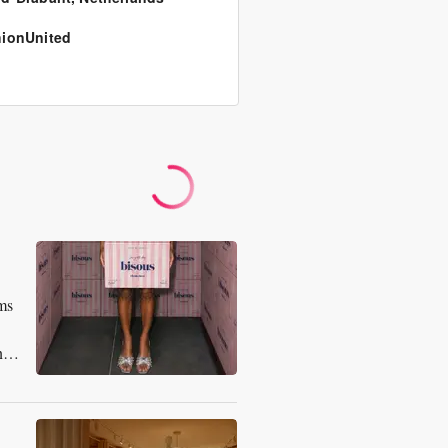
ionUnited
ams
n