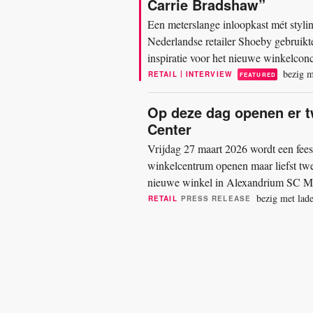
Carrie Bradshaw”
Een meterslange inloopkast mét styli
Nederlandse retailer Shoeby gebruikt
inspiratie voor het nieuwe winkelconc
telefoongesprek...
bezig m
|
RETAIL
INTERVIEW
FEATURED
Op deze dag openen er 
Center
Vrijdag 27 maart 2026 wordt een fees
winkelcentrum openen maar liefst tw
nieuwe winkel in Alexandrium SC Me
modemerk weer een winkel in...
bezig met lade
RETAIL
PRESS RELEASE