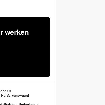
er werken
idor 19
 HL Valkenswaard
d-Brabant
,
Netherlands