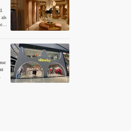
d.
 als
 een
amse
nt