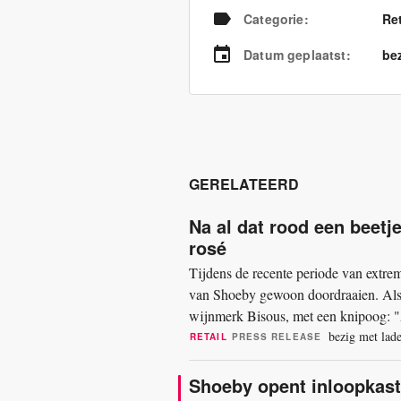
Categorie
:
Re
Datum geplaatst
:
bez
GERELATEERD
Na al dat rood een beetj
rosé
Tijdens de recente periode van extrem
van Shoeby gewoon doordraaien. Als 
wijnmerk Bisous, met een knipoog: "A 
laat een team zien hoe...
bezig met lade
RETAIL
PRESS RELEASE
Shoeby opent inloopkast