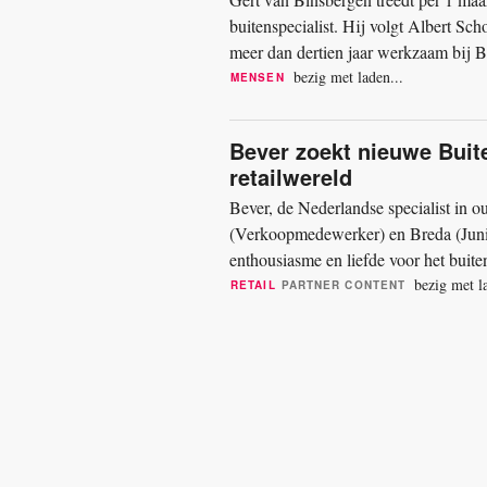
buitenspecialist. Hij volgt Albert Scho
meer dan dertien jaar werkzaam bij B
Operations, zo...
bezig met laden...
MENSEN
Bever zoekt nieuwe Buite
retailwereld
Bever, de Nederlandse specialist in o
(Verkoopmedewerker) en Breda (Junio
enthousiasme en liefde voor het buite
de avonturen van klanten,...
bezig met l
RETAIL
PARTNER CONTENT