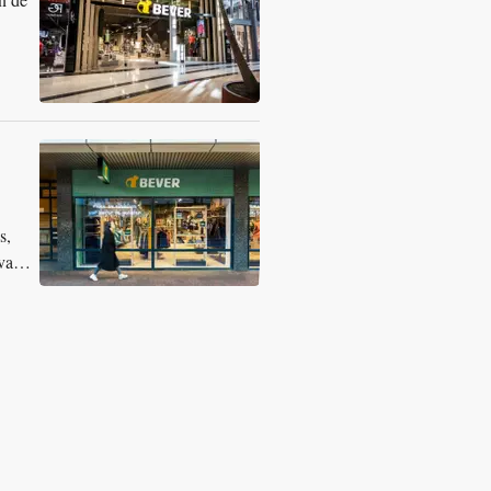
s,
 van