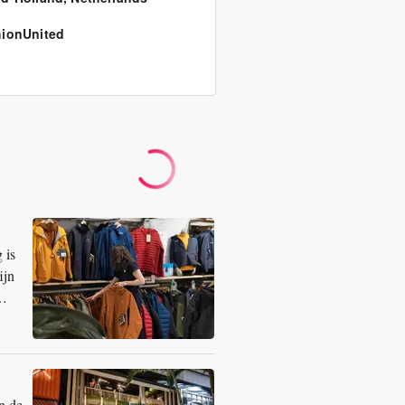
ionUnited
 is
ijn
n de