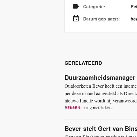
Categorie
:
Re
Datum geplaatst
:
bez
GERELATEERD
Duurzaamheidsmanager Be
Outdoorketen Bever heeft een inter
per deze maand aangesteld als Directo
nieuwe functie wordt hij verantwoord
verduurzaming binnen de...
bezig met laden...
MENSEN
Bever stelt Gert van Bi
Gert van Binsbergen treedt per 1 maar