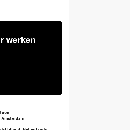
er werken
rtoom
4 Amsterdam
d-Holland
,
Netherlands