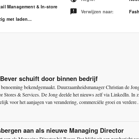
tail Management & In-store
Verwijzen naar
:
Fash
ig met laden...
ver schuift door binnen bedrijf
ne benoeming bekendgemaakt. Duurzaamheidsmanager Christian de Jong
r Stores & Services. De Jong deelde het nieuws zelf via LinkedIn. In z
elijk voor het aanjagen van verandering, commerciële groei en verdere
nsbergen aan als nieuwe Managing Director
t aan als Managing Director bij Bever. Dat blijkt uit een persbericht va