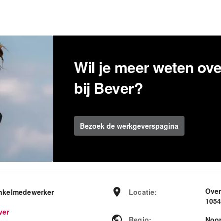
Wil je meer weten ov
bij Bever?
Bezoek de werkgeverspagina
Ove
nkelmedewerker
Locatie
:
105
ver
Regio
:
Noor