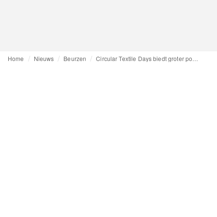
Home
Nieuws
Beurzen
Circular Textile Days biedt groter podium aan mode, sportkleding, fournituren en interieurtextiel tijdens derde editie