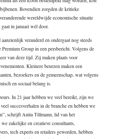
ecennia als een icoon bestempeld mag worden, kon
r bijbenen. Bovendien zorgden de kritieke
 veranderende wereldwijde economische situatie
gaat in januari wél door.
 aanzienlijk veranderd en ondergaat nog steeds
tor Premium Group in een persbericht. Volgens de
meer van deze tijd. Zij maken plaats voor
 evenementen. Kleinere beurzen maken een
anten, bezoekers en de gemeenschap, wat volgens
sch en sociaal belang is.
urs. In 21 jaar hebben we veel bereikt, zijn we
k veel succesverhalen in de branche en hebben we
”, schrijft Anita Tillmann, lid van het
we zakelijke en creatieve consultants,
vers, tech experts en retailers geworden, hebben