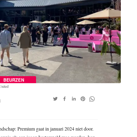
BEURZEN
United
t
ndschap: Premium gaat in januari 2024 niet door.