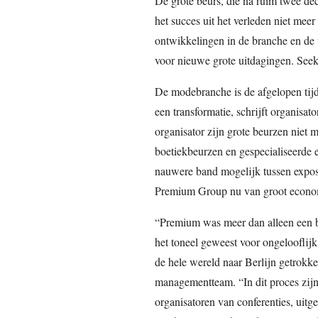
De grote beurs, die na ruim twee d
het succes uit het verleden niet mee
ontwikkelingen in de branche en de
voor nieuwe grote uitdagingen. Seek 
De modebranche is de afgelopen tijd
een transformatie, schrijft organisa
organisator zijn grote beurzen niet 
boetiekbeurzen en gespecialiseerde
nauwere band mogelijk tussen expos
Premium Group nu van groot economi
“Premium was meer dan alleen een be
het toneel geweest voor ongelooflij
de hele wereld naar Berlijn getrokken
managementteam. “In dit proces zijn 
organisatoren van conferenties, uitge