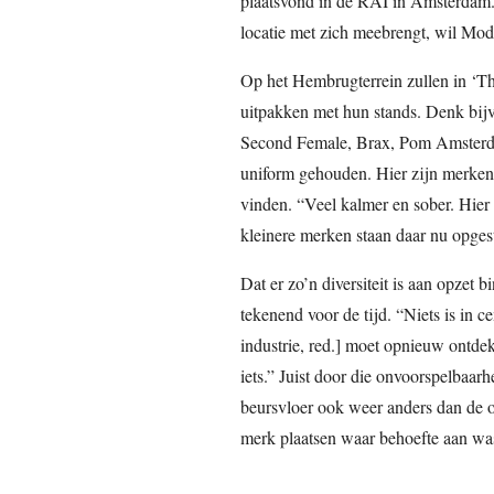
plaatsvond in de RAI in Amsterdam. 
locatie met zich meebrengt, wil Mo
Op het Hembrugterrein zullen in ‘Th
uitpakken met hun stands. Denk bij
Second Female, Brax, Pom Amsterda
uniform gehouden. Hier zijn merken
vinden. “Veel kalmer en sober. Hier
kleinere merken staan daar nu opgest
Dat er zo’n diversiteit is aan opze
tekenend voor de tijd. “Niets is in 
industrie, red.] moet opnieuw ontde
iets.” Juist door die onvoorspelbaarh
beursvloer ook weer anders dan de or
merk plaatsen waar behoefte aan wa