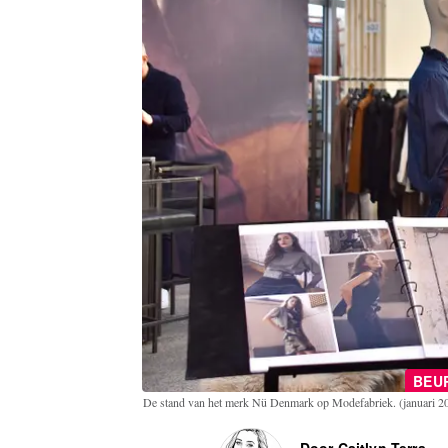
BEU
De stand van het merk Nü Denmark op Modefabriek. (januari 
Door Caitlyn Terra