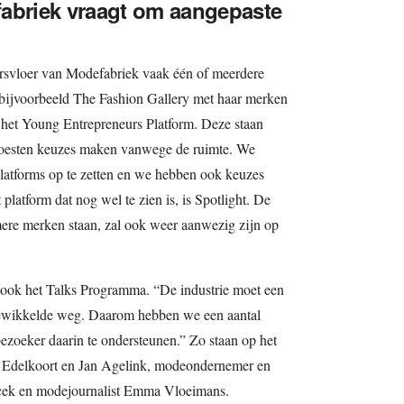
fabriek vraagt om aangepaste
rsvloer van Modefabriek vaak één of meerdere
bijvoorbeeld The Fashion Gallery met haar merken
r het Young Entrepreneurs Platform. Deze staan
moesten keuzes maken vanwege de ruimte. We
latforms op te zetten en we hebben ook keuzes
latform dat nog wel te zien is, is Spotlight. De
re merken staan, zal ook weer aanwezig zijn op
 ook het Talks Programma. “De industrie moet een
gewikkelde weg. Daarom hebben we een aantal
zoeker daarin te ondersteunen.” Zo staan op het
j Edelkoort en Jan Agelink, modeondernemer en
çek en modejournalist Emma Vloeimans.