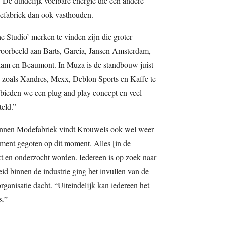
De duidelijk voelbare energie die een andere
defabriek dan ook vasthouden.
e Studio’ merken te vinden zijn die groter
voorbeeld aan Barts, Garcia, Jansen Amsterdam,
m en Beaumont. In Muza is de standbouw juist
 zoals Xandres, Mexx, Deblon Sports en Kaffe te
 bieden we een plug and play concept en veel
eld.”
t binnen Modefabriek vindt Krouwels ook wel weer
cement gegoten op dit moment. Alles [in de
kt en onderzocht worden. Iedereen is op zoek naar
eid binnen de industrie ging het invullen van de
ganisatie dacht. “Uiteindelijk kan iedereen het
s.”