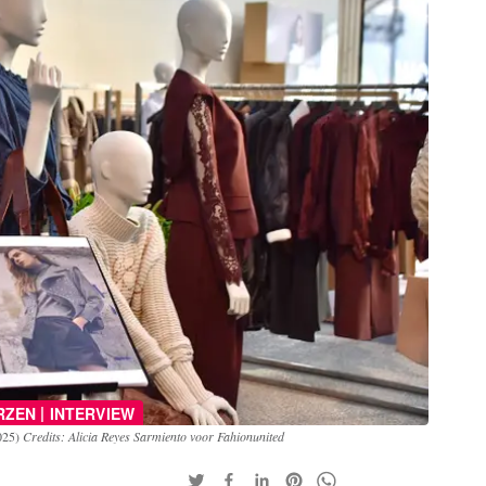
|
RZEN
INTERVIEW
2025)
Credits: Alicia Reyes Sarmiento voor Fahionunited