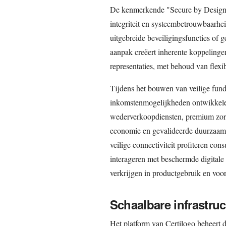
De kenmerkende "Secure by Design™
integriteit en systeembetrouwbaarhe
uitgebreide beveiligingsfuncties of 
aanpak creëert inherente koppelingen
representaties, met behoud van flexib
Tijdens het bouwen van veilige fun
inkomstenmogelijkheden ontwikkelen
wederverkoopdiensten, premium zorgp
economie en gevalideerde duurzaamh
veilige connectiviteit profiteren co
interageren met beschermde digitale 
verkrijgen in productgebruik en voo
Schaalbare infrastruc
Het platform van Certilogo beheert 