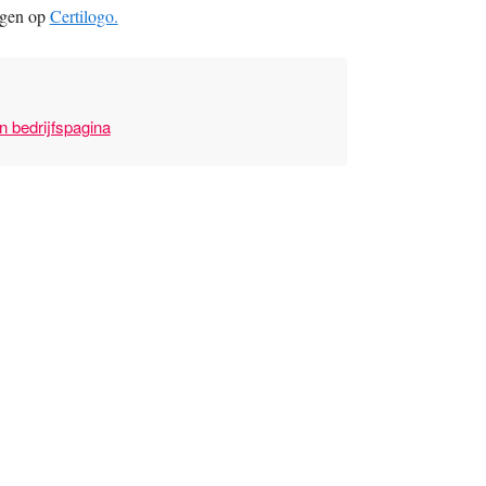
ngen op
Certilogo.
n bedrijfspagina