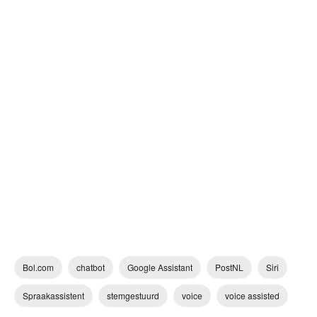
Bol.com
chatbot
Google Assistant
PostNL
Siri
Spraakassistent
stemgestuurd
voice
voice assisted