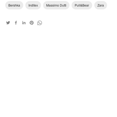
Bershka
Inditex
Massimo Dutti
Pull&Bear
Zara