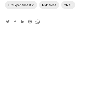
LuxExperience B.V.
Mytheresa
YNAP