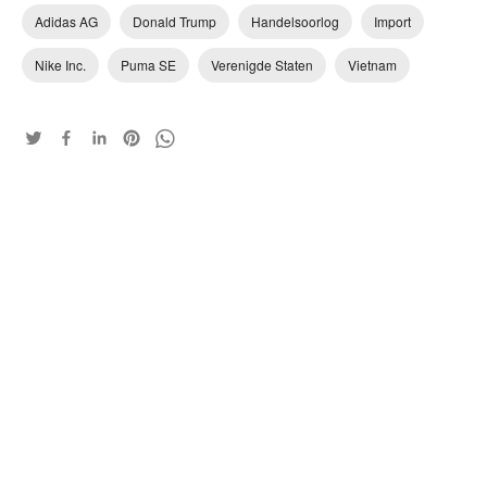
Adidas AG
Donald Trump
Handelsoorlog
Import
Nike Inc.
Puma SE
Verenigde Staten
Vietnam