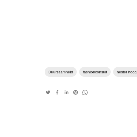
Duurzaamheid
fashionconsult
hester hoog