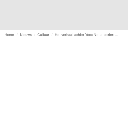
Home
Nieuws
Cultuur
Het verhaal achter Yoox Net-a-porter: Het nieuwe boek van Federico Marchetti