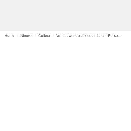
Home
Nieuws
Cultuur
Vernieuwende blik op ambacht: Persoonlijke verhalen rode draad bij tentoonstelling ‘Continue this thread’