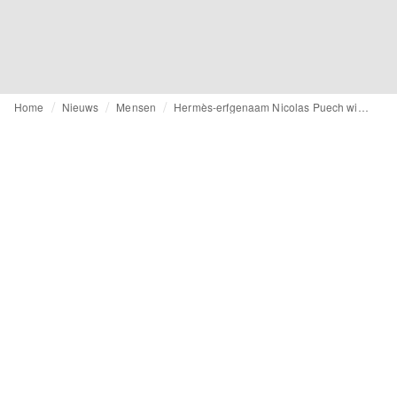
Home
Nieuws
Mensen
Hermès-erfgenaam Nicolas Puech wil fortuin schenken aan zijn tuinman