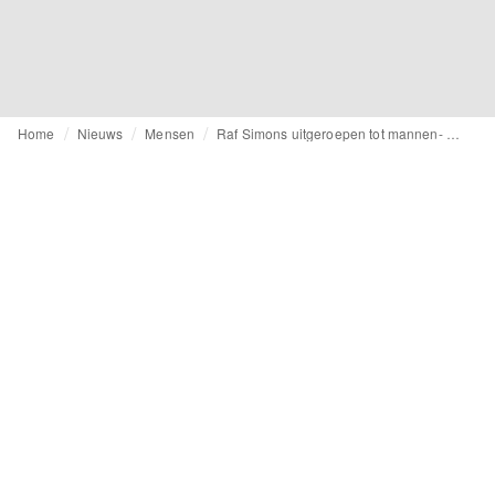
Home
Nieuws
Mensen
Raf Simons uitgeroepen tot mannen- en vrouwenmode ontwerper van het jaar