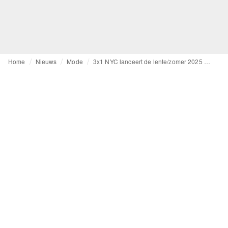
Home
Nieuws
Mode
3x1 NYC lanceert de lente/zomer 2025 collectie: Een mix van vakmanschap en moderne trends